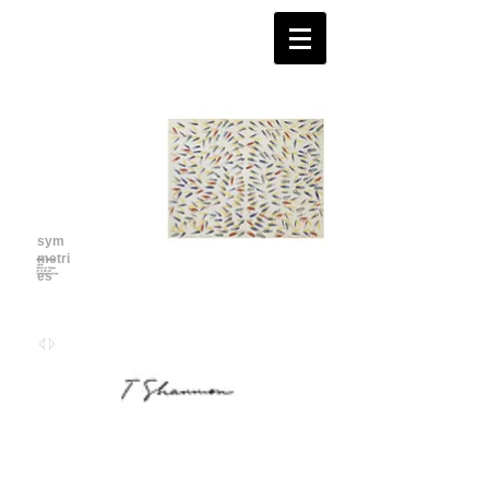
sym
metri
es