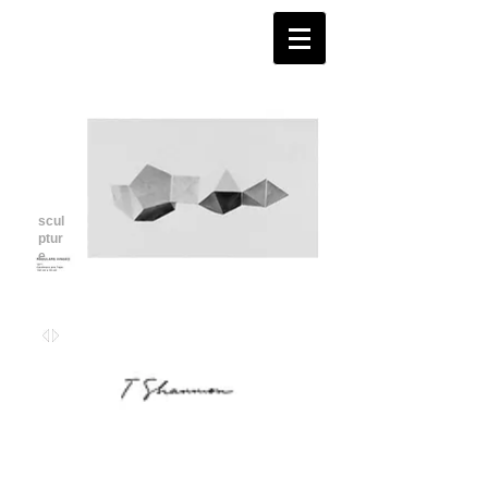
scul
ptur
e